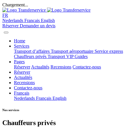
Chargement...
FR
Nederlands
Français
English
Réserver
Demander un devis
Home
Services
Transport d’affaires
Transport aéroportuaire
Service express
Chauffeurs privés
Transport VIP
Guides
Pages
Réserver
Actualités
Recensions
Contactez-nous
Réserver
Actualités
Recensions
Contactez-nous
Français
Nederlands
Français
English
Nos services
Chauffeurs privés